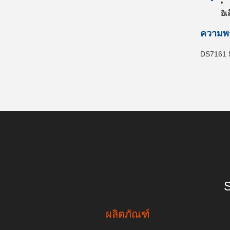
อิเ
ความพ
DS7161 
S
ผลิตภัณฑ์