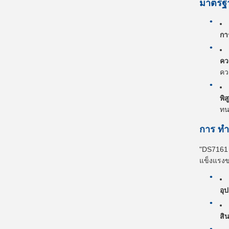
มาตรฐา
กา
คว
คว
พิ
ทน
การ ทํ
"DS7161 ไ
แข็งแรงข
อุ
สิ