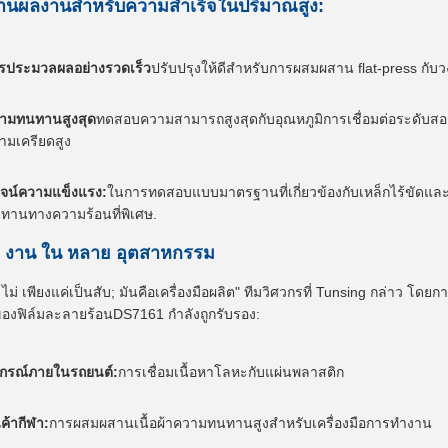
นผลงานสําหรับความสําเร็จในปริมาณสูง:
รประมวลผลอย่างรวดเร็ว
ปรับปรุงให้ดีสําหรับการผสมผสาน flat-press กับวงจ
ามทนทานสูงสุด
ทดสอบความสามารถสูงสุดกับอุณหภูมิการเชื่อมต่อระดับสอ
ามเครียดสูง
สูจน์ความแข็งแรง:
ในการทดสอบแบบมาตรฐานที่เกี่ยวข้องกับเหล็กไร้ขัด
ทานทางความร้อนที่พิเศษ.
า งาน ใน หลาย อุตสาหกรรม
ม่ เพียงแค่เป็นสับ; มันคือเครื่องมือผลิต" ทีมวิศวกรที่ Tunsing กล่าว โ
องฟิล์มละลายร้อนDS7161 กําลังถูกรับรอง:
ปกรณ์ภายในรถยนต์:
การเชื่อมเนื้อหาโลหะกับแผ่นพลาสติก
นค้ากีฬา:
การผสมผสานเนื้อผ้าความทนทานสูงสําหรับเครื่องมือการทํางาน