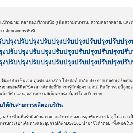
เป้าหมาย: ตลาดอเมริกาเหนือ (เน้นความทนทาน, ความหลากหลาย, และก
ารปล่อยเอกสารทันที
ับปรุงปรับปรุงปรับปรุงปรับปรุงปรับปรุงปรับปรุงป
ุงปรับปรุงปรับปรุงปรับปรุงปรับปรุงปรับปรุงปรับ
ุงปรับปรุงปรับปรุงปรับปรุงปรับปรุงปรับปรุงปรับ
 จีน
บริษัท เซ็นเจ่น ทุนซิง พลาสติก โปรดักท์ จํากัด ประกาศเปิดตัวเครื่องบ
นจากอะคริลิค
PSA (สารติดต่อที่มีความรู้สึกต่อความดัน) ที่นวัตกรรมนี้ถ
นค้ากีฬา และอุตสาหกรรมอิเล็กทรอนิกส์ผู้บริโภคเรียบร้อย
ให้กับสายการผลิตอเมริกัน
ูกสร้างขึ้นเพื่อรับมือกับความยากลําบากของการผูกพันหลายวัสดุ ไม่ว่าจะเ
ําหรับกระเป๋าเดินทางและอุปกรณ์กีฬาDS7161 นํามาซึ่งคําตอบ "ทั้งหมดในหน