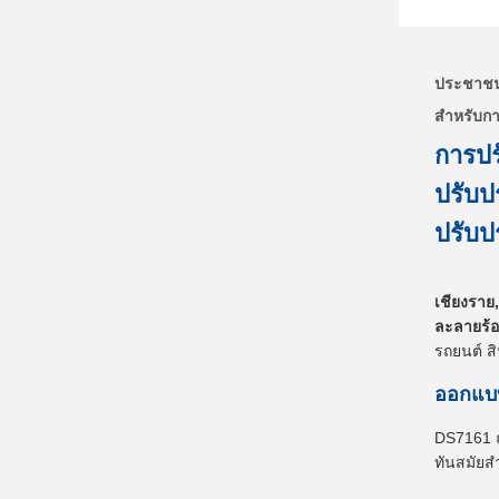
ประชาชน
สําหรับก
การปร
ปรับปร
ปรับปร
เชียงราย,
ละลายร้อ
รถยนต์ สิ
ออกแบบ
DS7161 ถ
ทันสมัยส