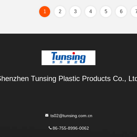
1
2
3
4
5
6
henzhen Tunsing Plastic Products Co., Lt
ts02@tunsing.com.cn
86-755-8996-0062