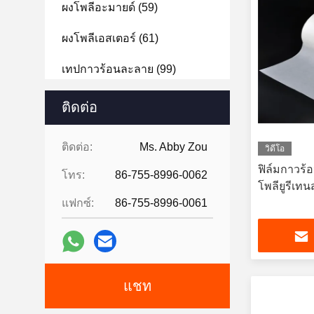
ผงโพลีอะมายด์
(59)
ผงโพลีเอสเตอร์
(61)
เทปกาวร้อนละลาย
(99)
ฟิล์ม PET
(121)
ติดต่อ
ติดต่อ:
Ms. Abby Zou
วิดีโอ
ฟิล์มกาวร
โทร:
86-755-8996-0062
โพลียูรีเทน
แฟกซ์:
86-755-8996-0061
แชท