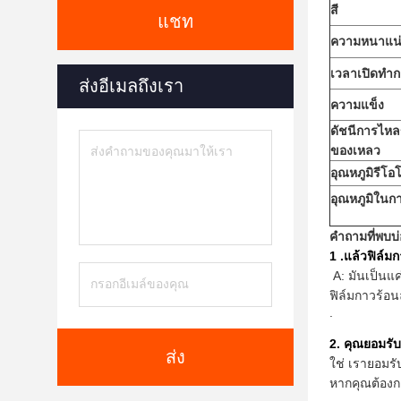
สี
แชท
ความหนาแน
เวลาเปิดทำ
ส่งอีเมลถึงเรา
ความแข็ง
ดัชนีการไห
ของเหลว
อุณหภูมิรีโอโ
อุณหภูมิใน
คำถามที่พบบ
1 .แล้วฟิล์
A: มันเป็นแค
ฟิล์มกาวร้อ
.
2. คุณยอมรั
ส่ง
ใช่ เรายอมร
หากคุณต้องกา