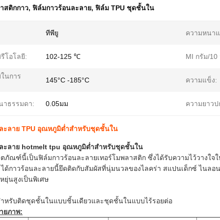
ลาสติกกาว
,
ฟิล์มกาวร้อนละลาย
,
ฟิล์ม TPU ชุดชั้นใน
ทีพียู
ความหนาแ
ิรีโอโลยี:
102-125 ℃
MI กรัม/10 
มิในการ
145°C -185°C
ความแข็ง:
นาธรรมดา:
0.05มม
ความยาวปก
ละลาย TPU อุณหภูมิต่ำสำหรับชุดชั้นใน
ละลาย hotmelt tpu อุณหภูมิต่ำสำหรับชุดชั้นใน
ิตภัณฑ์นี้เป็นฟิล์มกาวร้อนละลายเทอร์โมพลาสติก ซึ่งได้รับความไว้วา
ด้กาวร้อนละลายนี้ยึดติดกับสัมผัสที่นุ่มนวลของไลคร่า สแปนเด็กซ์ ไนลอน เจีย
ยุ่นสูงเป็นพิเศษ
ำหรับติดชุดชั้นในแบบชิ้นเดียวและชุดชั้นในแบบไร้รอยต่อ
ายภาพ: