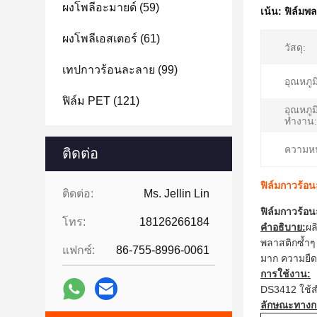
ผงโพลีอะมายด์
(59)
เน้น:
ฟิล์มพ
ผงโพลีเอสเตอร์
(61)
วัสดุ:
เทปกาวร้อนละลาย
(99)
อุณหภูม
ฟิล์ม PET
(121)
อุณหภู
ทำงาน:
ความห
ติดต่อ
ฟิล์มกาวร้อน
ติดต่อ:
Ms. Jellin Lin
ฟิล์มกาวร้อน
โทร:
18126266184
คำอธิบาย:
ผล
พลาสติกซ้ำๆ ไ
แฟกซ์:
86-755-8996-0061
มาก ความยืดห
การใช้งาน:
DS3412 ใช้ส
ลักษณะทางก