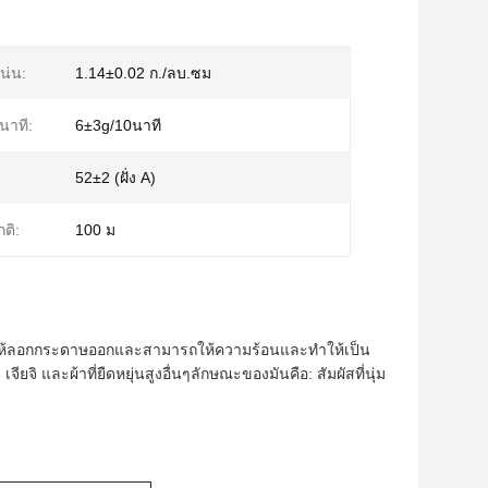
น่น:
1.14±0.02 ก./ลบ.ซม
นาที:
6±3g/10นาที
52±2 (ฝั่ง A)
ติ:
100 ม
งใจให้ลอกกระดาษออกและสามารถให้ความร้อนและทำให้เป็น
จิ และผ้าที่ยืดหยุ่นสูงอื่นๆลักษณะของมันคือ: สัมผัสที่นุ่ม