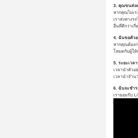
3. คุณขนส่ง
หากคุณไม่เร่ง
เราส่งทางรถไ
อื่นที่ดีกว่า
4. ฉันขอตัว
หากคุณต้องกา
โหมดกับผู้ให
5. ระยะเวล
เวลานำตัวอย่
เวลานำจำนวนม
6. ฉันจะชำระ
เรายอมรับ L/