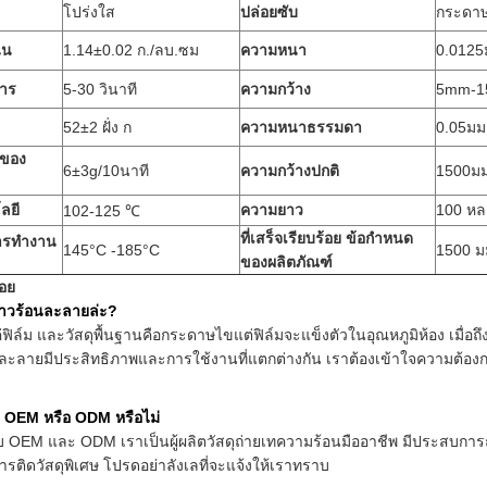
โปร่งใส
ปล่อยซับ
กระดาษ
่น
1.14±0.02 ก./ลบ.ซม
ความหนา
0.0125
การ
5-30 วินาที
ความกว้าง
5mm-1
52±2 ฝั่ง ก
ความหนาธรรมดา
0.05มม
ลของ
6±3g/10นาที
ความกว้างปกติ
1500ม
ลยี
ความยาว
100 หล
102-125 ℃
ที่เสร็จเรียบร้อย
ข้อกำหนด
การทำงาน
145°C -185°C
1500 มม
ของผลิตภัณฑ์
่อย
มกาวร้อนละลายล่ะ?
่ฟิล์ม และวัสดุพื้นฐานคือกระดาษไขแต่ฟิล์มจะแข็งตัวในอุณหภูมิห้อง เมื่อถ
นละลายมีประสิทธิภาพและการใช้งานที่แตกต่างกัน เราต้องเข้าใจความต้อง
บ OEM หรือ ODM หรือไม่
ับ OEM และ ODM เราเป็นผู้ผลิตวัสดุถ่ายเทความร้อนมืออาชีพ มีประสบการณ
รติดวัสดุพิเศษ โปรดอย่าลังเลที่จะแจ้งให้เราทราบ