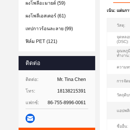
ผงโพลีอะมายด์
(59)
เน้น:
แผ่นกา
ผงโพลีเอสเตอร์
(61)
วัสดุ:
เทปกาวร้อนละลาย
(99)
จุดหลอ
ฟิล์ม PET
(121)
(DSC):
อุณหภู
ทำงาน:
ติดต่อ
ความหน
ติดต่อ:
Mr. Tina Chen
การจัดห
โทร:
18138215391
วัตถุดิบ
แฟกซ์:
86-755-8996-0061
แอปพลิ
ชื่ออื่น: