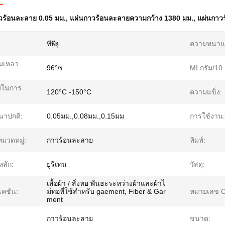
วร้อนละลาย 0.05 มม.
,
แผ่นกาวร้อนละลายความกว้าง 1380 มม.
,
แผ่นกาว
ทีพียู
ความหนาแ
มเหลว
96°ซ
MI กรัม/10 
มิในการ
120°C -150°C
ความแข็ง:
าปกติ:
0.05มม.,0.08มม.,0.15มม
การใช้งาน:
มวดหมู่:
กาวร้อนละลาย
พิมพ์:
หลัก:
ยูรีเทน
วัสดุ:
เสื้อผ้า / สิ่งทอ พันธะระหว่างผ้าและผ้าไ
เคชัน:
ม่ทอที่ใช้สำหรับ gaement, Fiber & Gar
หมายเลข 
ment
กาวร้อนละลาย
ขนาด: