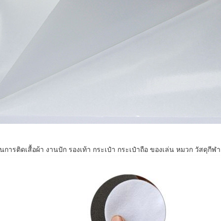
การติดเสื้อผ้า งานปัก รองเท้า กระเป๋า กระเป๋าถือ ของเล่น หมวก วัสดุกีฬา