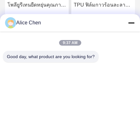
โพลียูรีเทนยืดหยุ่นคุณภาพ
TPU ฟิล์มกาวร้อนละลาย
สูง
สำหรับชุดชั้นในไร้รอยต่อ
Alice Chen
รับราคาที่ดีที่สุด
รับราคาที่ดีที่สุด
9:37 AM
Good day, what product are you looking for?
Shenzhen Tunsing Plastic Products Co., Ltd.
ts02@tunsing.com.cn
86-755-8996-0062
เขตอุตสาหกรรม Tunsing เลขที่ 28 หมู่บ้าน Xiatian ถนนหลง
เทียนเขตผิงซานเมืองเซินเจิ้นมณฑลกวางตุ้งประเทศจีน