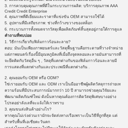
3. การควบคุมคุณภาพที่ดีในกระบวนการผลิต: บริการคุณภาพ AAA
Credit Credit Enterprise
4. คุณภาพที่ดีเยี่ยมและราคาที่แข่งขัน OEM สามารถใช้ได้
5. อุปทานที่มีเสถียรภาพ: ช่วงที่กว้างขวางของสต็อก
6. กระบวนการทั้งหมดจากวัสดุเพื่อผลิตภัณฑ์สิ้นสุดอยู่ภายใต้การดูแล
คำถามที่พบบ่อย
1. วิธีการเกี่ยวกับฟิล์มกาวร้อนละลาย?
ตอบ: มันเป็นเพียงภาพยนตร์และวัสดุพื้นฐานคือกระดาษที่วางจำหน่าย
แต่ภาพยนตร์เรื่องนี้มีอุณหภูมิคงที่เมื่อถึงจุดหลอมละลายมันสามารถที่
จะยึดติดกับวัสดุอื่น ๆ , วัสดุที่แตกต่างกันของฟิล์มกาวร้อนละลายมี
การแสดงที่แตกต่างกันและประเพณีที่แตกต่างกัน .
2. คุณยอมรับ OEM หรือ ODM?
ใช่เรายอมรับ OEM และ ODM เราเป็นมืออาชีพผู้ผลิตวัสดุการถ่ายเท
ความร้อนที่มีประสบการณ์มากกว่า 10 ปี
สามารถช่วยคุณวิจัยและ
พัฒนาผลิตภัณฑ์ใหม่
ดังนั้นหากคุณต้องการติดวัสดุพิเศษบางอย่าง
โปรดอย่าลังเลที่จะแจ้งให้เราทราบ
3. คุณขนส่งสินค้าอย่างไร?
หากคุณไม่เร่งด่วนเรามักจะจัดส่งทางเรือเพราะเป็นวิธีที่ถูกที่สุด
แต่
สำหรับพื้นที่เอเชียตะวันตก