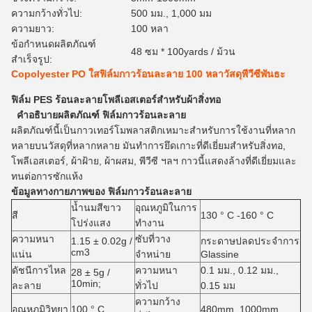
ความกว้างทั่วไป:
500 มม., 1,000 มม
ความยาว:
100 หลา
ข้อกำหนดผลิตภัณฑ์
48 ซม * 100yards / ม้วน
สำเร็จรูป:
Copolyester PO ใสฟิล์มกาวร้อนละลาย 100 หลาวัสดุพีวีซีพันธะ
ฟิล์ม PES ร้อนละลายโพลีเอสเตอร์สำหรับผ้าสิ่งทอ
คำอธิบายผลิตภัณฑ์
ฟิล์มกาวร้อนละลาย
ผลิตภัณฑ์นี้เป็นกาวเทอร์โมพลาสติกเหมาะสำหรับการใช้งานที่หลาก
หลายบนวัสดุที่หลากหลาย
มันทำการยึดเกาะที่ดีเยี่ยมสำหรับสิ่งทอ,
โพลีเอสเตอร์, ผ้าฝ้าย, ผ้าผสม, พีวีซี ฯลฯ กาวนี้แสดงล้างที่ดีเยี่ยมและ
ทนต่อการซักแห้ง
ข้อมูลทางกายภาพของ
ฟิล์มกาวร้อนละลาย
น้ำนมสีขาว
อุณหภูมิในการ
สี
130 ° C -160 ° C
โปร่งแสง
ทำงาน
ความหนา
ซับที่วาง
1.15 ± 0.02g /
กระดาษปลดประจำการ
cm3
แน่น
จำหน่าย
Glassine
ดัชนีการไหล
ความหนา
0.1 มม., 0.12 มม.,
28 ± 5g /
10min;
ละลาย
ทั่วไป
0.15 มม
ความกว้าง
อุณหภูมิวิทยา
100 ° C
480mm, 1000mm