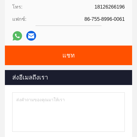
โทร:
18126266196
แฟกซ์:
86-755-8996-0061
แชท
ส่งอีเมลถึงเรา