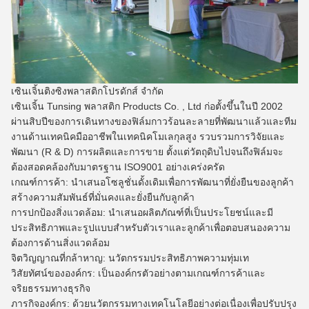
เซินเจิ้นติงซิงพลาสติกโปรดักส์ จำกัด
เซินเจิ้น Tunsing พลาสติก Products Co. , Ltd ก่อตั้งขึ้นในปี 2002
ผ่านสิบปีของการเดินทางของฟิล์มกาวร้อนละลายที่พัฒนาแล้วและทีม
งานด้านเทคนิคมืออาชีพในเทคนิคโมเลกุลสูง
รวบรวมการวิจัยและ
พัฒนา (R & D) การผลิตและการขาย
ตั้งแต่วัตถุดิบไปจนถึงฟิล์มจะ
ต้องสอดคล้องกับมาตรฐาน ISO9001 อย่างเคร่งครัด
เกณฑ์การค้า: นำเสนอโซลูชั่นดั้งเดิมเพื่อการพัฒนาที่ยั่งยืนของลูกค้า
สร้างความสัมพันธ์ที่มั่นคงและยั่งยืนกับลูกค้า
การปกป้องสิ่งแวดล้อม: นำเสนอผลิตภัณฑ์ที่เป็นประโยชน์และมี
ประสิทธิภาพและรูปแบบสำหรับตัวเราและลูกค้าเพื่อตอบสนองความ
ต้องการด้านสิ่งแวดล้อม
จิตวิญญาณที่กล้าหาญ: นวัตกรรมประสิทธิภาพความทุ่มเท
วิสัยทัศน์ขององค์กร: เป็นองค์กรตัวอย่างตามเกณฑ์การค้าและ
จริยธรรมทางธุรกิจ
ภารกิจองค์กร: ด้วยนวัตกรรมทางเทคโนโลยีอย่างต่อเนื่องเพื่อปรับปรุง