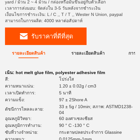
yard / ม้วน 2 ~ 4 ม้วน / กล่องหรือมันขึ้นอยู่กับตัวเลือก
เวลาการส่งมอบ: จัดส่งใน 3-5 วันหลังจากชำระเงิน
เงื่อนไขการชำระเงิน: L / C ,, T / T ,, Wester N Union, paypal
สามารถในการผลิต: 4000 หลาต่อสัปดาห์
รับราคาที่ดีที่สุด
รายละเอียดสินค้า
รายละเอียดสินค้า
การใ
เน้น:
hot melt glue film
,
polyester adhesive film
สี:
โปร่งใส
ความหนาแน่น:
1.20 ± 0.02g / cm3
เวลาเปิดทำการ:
5 นาที
ความแข็ง:
97 ± 2Shore A
33 ± 5g / 10min; สภาพ: ASTMD1238-
ดัชนีการไหลละลาย:
04
อุณหภูมิวิทยา:
60 องศาเซลเซียส
อุณหภูมิการทำงาน:
90 ° C -130 ° C
ซับที่วางจำหน่าย:
กระดาษปลดประจำการ Glassine
ความหนา:
0.0125mm-1mm