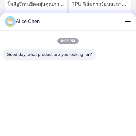
โพลียูรีเทนยืดหยุ่นคุณภาพ
TPU ฟิล์มกาวร้อนละลาย
สูง
สำหรับชุดชั้นในไร้รอยต่อ
Alice Chen
รับราคาที่ดีที่สุด
รับราคาที่ดีที่สุด
8:06 PM
Good day, what product are you looking for?
Shenzhen Tunsing Plastic Products Co., Ltd.
ts02@tunsing.com.cn
86-755-8996-0062
เขตอุตสาหกรรม Tunsing เลขที่ 28 หมู่บ้าน Xiatian ถนนหลง
เทียนเขตผิงซานเมืองเซินเจิ้นมณฑลกวางตุ้งประเทศจีน