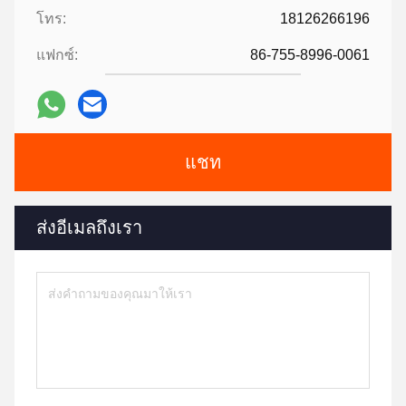
โทร:
18126266196
แฟกซ์:
86-755-8996-0061
แชท
ส่งอีเมลถึงเรา