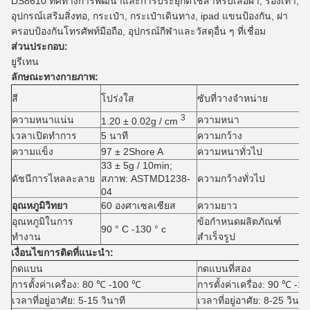
DS8610 ทิศทางการพัฒนาและการประยุกต์ใช้สำหรับเสื้อผ้า, รองเท้า,
อุปกรณ์เสริมสิ่งทอ, กระเป๋า, กระเป๋าเดินทาง, ipad แขนป้องกัน, ฝา
ครอบป้องกันโทรศัพท์มือถือ, อุปกรณ์กีฬาและวัสดุอื่น ๆ ที่เชื่อม
ส่วนประกอบ:
ยูรีเทน
ลักษณะทางกายภาพ:
ก
สี
โปร่งใส
ซับที่วางจำหน่าย
G
3
ความหนาแน่น
ความหนา
0
1.20 ± 0.02g / cm
เวลาเปิดทำการ
5 นาที
ความกว้าง
5
ความแข็ง
97 ± 2Shore A
ความหนาทั่วไป
0
33 ± 5g / 10min;
ดัชนีการไหลละลาย
สภาพ: ASTMD1238-
ความกว้างทั่วไป
1
04
อุณหภูมิวิทยา
60 องศาเซลเซียส
ความยาว
1
อุณหภูมิในการ
ข้อกำหนดผลิตภัณฑ์
90 ° C -130 ° c
1
ทำงาน
สำเร็จรูป
เงื่อนไขการติดที่แนะนำ:
กดแบน
กดแบนที่สอง
การตั้งค่าเครื่อง: 80 ℃ -100 ℃
การตั้งค่าเครื่อง: 90 ℃ -1
เวลาที่อยู่อาศัย: 5-15 วินาที
เวลาที่อยู่อาศัย: 8-25 วินาท