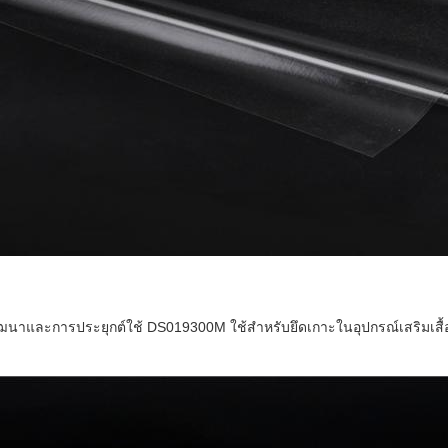
นาและการประยุกต์ใช้ DS019300M ใช้สำหรับยึดเกาะในอุปกรณ์เสริมเสื้อผ้า