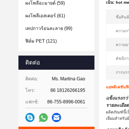
เน้น:
hot me
ผงโพลีอะมายด์
(59)
ผงโพลีเอสเตอร์
(61)
ชื่อสินค
เทปกาวร้อนละลาย
(99)
ความกว
ฟิล์ม PET
(121)
ความย
ดัชนีก
ติดต่อ
การบรร
ติดต่อ:
Ms. Martina Gao
แอพลิเคชันฟิ
โทร:
86 18126266195
แข็งแรงกว่
แฟกซ์:
86-755-8996-0061
รายละเอียด
ผลิตภัณฑ์นี
เยี่ยมสำหรับผ