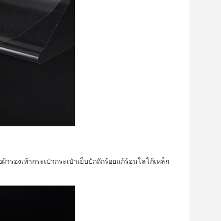
รองเท้ากระเป๋ากระเป๋าเย็บปักถักร้อยแก้ร้อนโลโก้เหล็ก