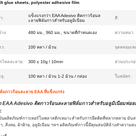
lt glue sheets
,
polyester adhesive film
แข็งแรงกว่า EAA Adesivo ติดกาวร้อนล
้า:
สี:
ะลายฟิล์มกาวสำหรับอลูมิเนียม
้าง:
480 มม., 960 มม., ขนาดที่กำหนดเอง
ความหนา:
าว:
100 หลา / ม้วน
จุดหลอมเห
ารไหลละลาย:
300 ± 10g / 10min
ส่วนประกอ
จุ:
100 หลา / ม้วน 1-2 ม้วน / กล่อง
ใบสมัคร:
ล์มกาวร้อนละลาย EAA ที่แข็งแกร่ง
า EAA Adesivo ติดกาวร้อนละลายฟิล์มกาวสำหรับอลูมิเนียมฟอยล
:
้เป็นผลิตภัณฑ์กาวเทอร์โมพลาสติกเหมาะสำหรับการยึดติดที่หลากหลาย
มันส
้า, สิ่งทอ, ผ้าฝ้าย, อลูมิเนียม ฯลฯ ผลิตภัณฑ์กาวนี้มีคุณสมบัติล้างทำความส