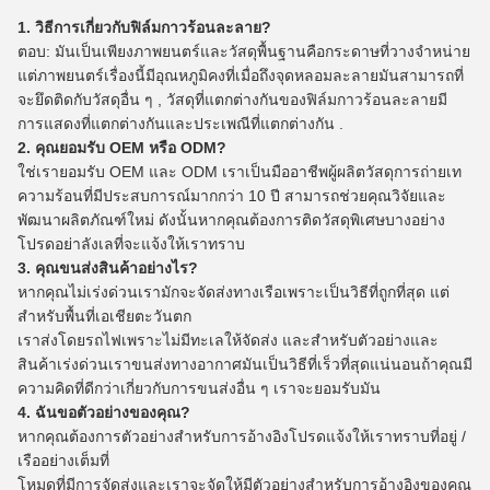
1. วิธีการเกี่ยวกับฟิล์มกาวร้อนละลาย?
ตอบ: มันเป็นเพียงภาพยนตร์และวัสดุพื้นฐานคือกระดาษที่วางจำหน่าย
แต่ภาพยนตร์เรื่องนี้มีอุณหภูมิคงที่เมื่อถึงจุดหลอมละลายมันสามารถที่
จะยึดติดกับวัสดุอื่น ๆ , วัสดุที่แตกต่างกันของฟิล์มกาวร้อนละลายมี
การแสดงที่แตกต่างกันและประเพณีที่แตกต่างกัน .
2. คุณยอมรับ OEM หรือ ODM?
ใช่เรายอมรับ OEM และ ODM เราเป็นมืออาชีพผู้ผลิตวัสดุการถ่ายเท
ความร้อนที่มีประสบการณ์มากกว่า 10 ปี
สามารถช่วยคุณวิจัยและ
พัฒนาผลิตภัณฑ์ใหม่
ดังนั้นหากคุณต้องการติดวัสดุพิเศษบางอย่าง
โปรดอย่าลังเลที่จะแจ้งให้เราทราบ
3. คุณขนส่งสินค้าอย่างไร?
หากคุณไม่เร่งด่วนเรามักจะจัดส่งทางเรือเพราะเป็นวิธีที่ถูกที่สุด
แต่
สำหรับพื้นที่เอเชียตะวันตก
เราส่งโดยรถไฟเพราะไม่มีทะเลให้จัดส่ง
และสำหรับตัวอย่างและ
สินค้าเร่งด่วนเราขนส่งทางอากาศมันเป็นวิธีที่เร็วที่สุดแน่นอนถ้าคุณมี
ความคิดที่ดีกว่าเกี่ยวกับการขนส่งอื่น ๆ เราจะยอมรับมัน
4. ฉันขอตัวอย่างของคุณ?
หากคุณต้องการตัวอย่างสำหรับการอ้างอิงโปรดแจ้งให้เราทราบที่อยู่ /
เรืออย่างเต็มที่
โหมดที่มีการจัดส่งและเราจะจัดให้มีตัวอย่างสำหรับการอ้างอิงของคุณ