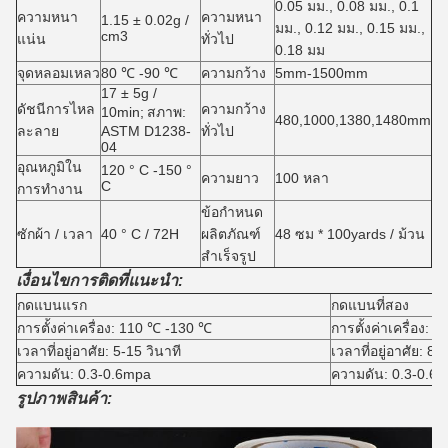
0.05 มม., 0.08 มม., 0.1
ความหนา
ความหนา
1.15 ± 0.02g /
มม., 0.12 มม., 0.15 มม.,
cm3
แน่น
ทั่วไป
0.18 มม
จุดหลอมเหลว
80 ℃ -90 ℃
ความกว้าง
5mm-1500mm
17 ± 5g /
ดัชนีการไหล
ความกว้าง
10min;
สภาพ:
480,1000,1380,1480mm
ละลาย
ASTM D1238-
ทั่วไป
04
อุณหภูมิใน
120 ° C -150 °
ความยาว
100 หลา
C
การทำงาน
ข้อกำหนด
ซักผ้า / เวลา
40 ° C / 72H
ผลิตภัณฑ์
48 ซม * 100yards / ม้วน
สำเร็จรูป
เงื่อนไขการติดที่แนะนำ:
กดแบนแรก
กดแบนที่สอง
การตั้งค่าเครื่อง: 110 ℃ -130 ℃
การตั้งค่าเครื่อง:
เวลาที่อยู่อาศัย: 5-15 วินาที
เวลาที่อยู่อาศัย: 8-
ความดัน: 0.3-0.6mpa
ความดัน: 0.3-0.6
รูปภาพสินค้า: