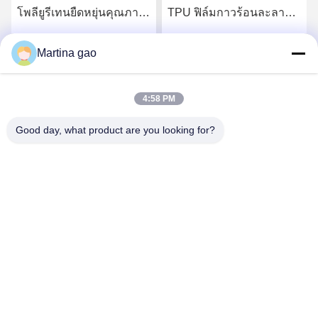
โพลียูรีเทนยืดหยุ่นคุณภาพ
TPU ฟิล์มกาวร้อนละลาย
สูง
สำหรับชุดชั้นในไร้รอยต่อ
Martina gao
รับราคาที่ดีที่สุด
รับราคาที่ดีที่สุด
4:58 PM
Good day, what product are you looking for?
Shenzhen Tunsing Plastic Products Co., Ltd.
ts02@tunsing.com.cn
86-755-8996-0062
เขตอุตสาหกรรม Tunsing เลขที่ 28 หมู่บ้าน Xiatian ถนนหลง
เทียนเขตผิงซานเมืองเซินเจิ้นมณฑลกวางตุ้งประเทศจีน