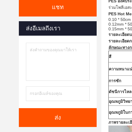
PES
องค์ปร
แชท
ร่วมโพลีเอสเ
PES
Hot Me
0.10 * 50cm
0.12mm * 50
ส่งอีเมลถึงเรา
0.15mm * 50
รายละเอียดบร
รายละเอียด
ลักษณะทางก
สี
ความหนาแน
การซัก
ดัชนีการไห
อุณหภูมิวิทย
อุณหภูมิใน
ส่ง
ภาพรายละเอ