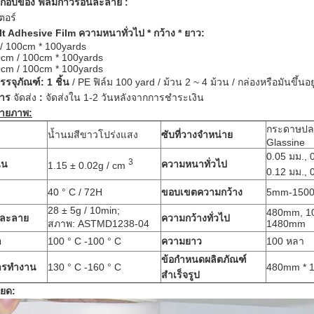
ะกอบของ
ฟิล์มกาวร้อนละลาย
:
ตอร์
lt Adhesive Film
ความหนาทั่วไป * กว้าง * ยาว:
 / 100cm * 100yards
cm / 100cm * 100yards
cm / 100cm * 100yards
รจุภัณฑ์: 1 ชิ้น
/ PE ฟิล์ม 100 yard / ม้วน 2 ~ 4 ม้วน / กล่องหรือมันขึ้นอย
การ
จัดส่ง
:
จัดส่งใน 1-2 วันหลังจากการชำระเงิน
ายภาพ:
กระดาษปล
น้ำนมสีขาวโปร่งแสง
ซับที่วางจำหน่าย
Glassine
0.05 มม., 
3
่น
ความหนาทั่วไป
1.15 ± 0.02g / cm
0.12 มม., 
40 ° C / 72H
ขอบเขตความกว้าง
5mm-150
28 ± 5g / 10min;
480mm, 1
ลละลาย
ความกว้างทั่วไป
สภาพ: ASTMD1238-04
1480mm
า
100 ° C -100 ° C
ความยาว
100 หลา
ข้อกำหนดผลิตภัณฑ์
การทำงาน
130 ° C -160 ° C
480mm * 1
สำเร็จรูป
ียด: