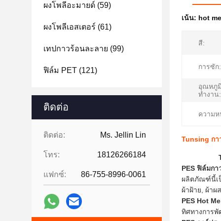
ผงโพลีอะมายด์
(59)
เน้น:
hot me
ผงโพลีเอสเตอร์
(61)
สี:
เทปกาวร้อนละลาย
(99)
การซัก:
ฟิล์ม PET
(121)
อุณหภู
ทำงาน:
ติดต่อ
ความหน
ติดต่อ:
Ms. Jellin Lin
Tunsing กาวโ
โทร:
18126266184
PES
ฟิล์มก
แฟกซ์:
86-755-8996-0061
ผลิตภัณฑ์นี
ผ้าฝ้าย, ผ้าผ
PES
Hot Me
ทิศทางการพัฒ