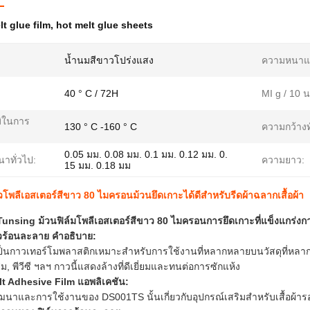
lt glue film
,
hot melt glue sheets
น้ำนมสีขาวโปร่งแสง
ความหนาแ
40 ° C / 72H
MI g / 10 น
มิในการ
130 ° C -160 ° C
ความกว้างท
0.05 มม. 0.08 มม. 0.1 มม. 0.12 มม. 0.
าทั่วไป:
ความยาว:
15 มม. 0.18 มม
พลีเอสเตอร์สีขาว 80 ไมครอนม้วนยึดเกาะได้ดีสำหรับรีดผ้าฉลากเสื้อผ้า
Tunsing ม้วนฟิล์มโพลีเอสเตอร์สีขาว 80 ไมครอนการยึดเกาะที่แข็งแกร่งก
าวร้อนละลาย
คำอธิบาย:
้เป็นกาวเทอร์โมพลาสติกเหมาะสำหรับการใช้งานที่หลากหลายบนวัสดุที่หล
สม, พีวีซี ฯลฯ กาวนี้แสดงล้างที่ดีเยี่ยมและทนต่อการซักแห้ง
lt Adhesive Film
แอพลิเคชัน:
นาและการใช้งานของ DS001TS นั้นเกี่ยวกับอุปกรณ์เสริมสำหรับเสื้อผ้ารอง