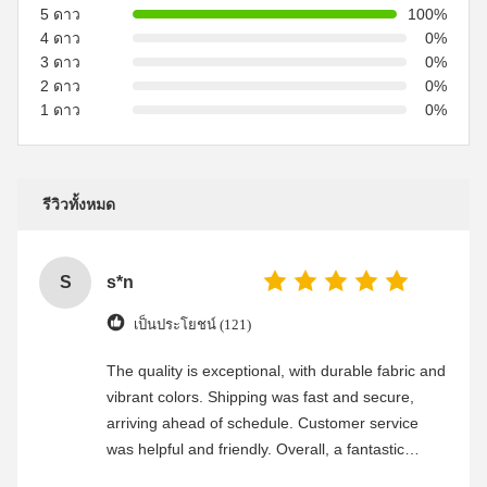
5 ดาว
100%
4 ดาว
0%
3 ดาว
0%
2 ดาว
0%
1 ดาว
0%
รีวิวทั้งหมด
S
s*n
เป็นประโยชน์ (121)
The quality is exceptional, with durable fabric and
vibrant colors. Shipping was fast and secure,
arriving ahead of schedule. Customer service
was helpful and friendly. Overall, a fantastic
experience