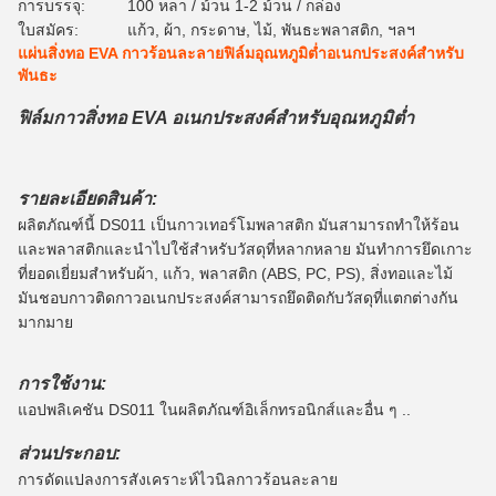
การบรรจุ:
100 หลา / ม้วน 1-2 ม้วน / กล่อง
ใบสมัคร:
แก้ว, ผ้า, กระดาษ, ไม้, พันธะพลาสติก, ฯลฯ
แผ่นสิ่งทอ EVA กาวร้อนละลายฟิล์มอุณหภูมิต่ำอเนกประสงค์สำหรับ
พันธะ
ฟิล์มกาวสิ่งทอ EVA อเนกประสงค์สำหรับอุณหภูมิต่ำ
รายละเอียดสินค้า:
ผลิตภัณฑ์นี้ DS011 เป็นกาวเทอร์โมพลาสติก มันสามารถทำให้ร้อน
และพลาสติกและนำไปใช้สำหรับวัสดุที่หลากหลาย มันทำการยึดเกาะ
ที่ยอดเยี่ยมสำหรับผ้า, แก้ว, พลาสติก (ABS, PC, PS), สิ่งทอและไม้
มันชอบกาวติดกาวอเนกประสงค์สามารถยึดติดกับวัสดุที่แตกต่างกัน
มากมาย
การใช้งาน:
แอปพลิเคชัน DS011 ในผลิตภัณฑ์อิเล็กทรอนิกส์และอื่น ๆ ..
ส่วนประกอบ:
การดัดแปลงการสังเคราะห์ไวนิลกาวร้อนละลาย