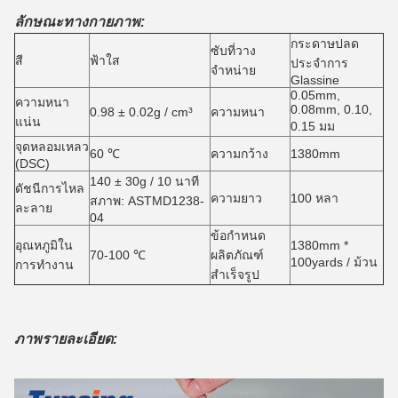
ลักษณะทางกายภาพ:
กระดาษปลด
ซับที่วาง
สี
ฟ้าใส
ประจำการ
จำหน่าย
Glassine
0.05mm,
ความหนา
0.08mm, 0.10,
0.98 ± 0.02g / cm³
ความหนา
แน่น
0.15 มม
จุดหลอมเหลว
60 ℃
ความกว้าง
1380mm
(DSC)
140 ± 30g / 10 นาที
ดัชนีการไหล
ความยาว
100 หลา
สภาพ: ASTMD1238-
ละลาย
04
ข้อกำหนด
อุณหภูมิใน
1380mm *
70-100 ℃
ผลิตภัณฑ์
100yards / ม้วน
การทำงาน
สำเร็จรูป
ภาพรายละเอียด: