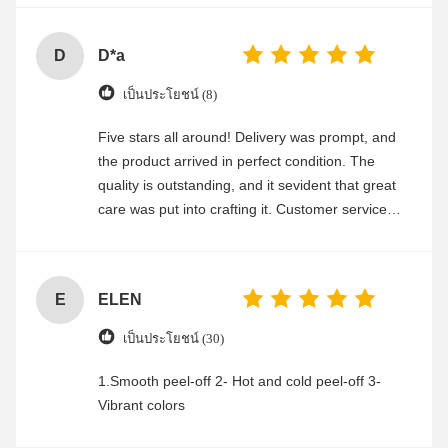
D
D*a
เป็นประโยชน์ (8)
Five stars all around! Delivery was prompt, and
the product arrived in perfect condition. The
quality is outstanding, and it sevident that great
care was put into crafting it. Customer service
was friendly and efficient, ensuring a smooth and
enjoyable shopping experience.
E
ELEN
เป็นประโยชน์ (30)
1.Smooth peel-off 2- Hot and cold peel-off 3-
Vibrant colors