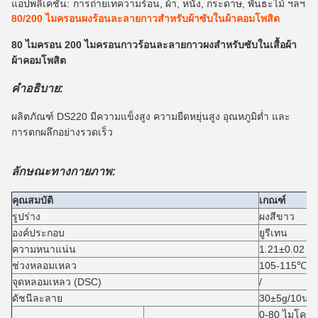
แอปพลิเคชัน:
การถ่ายเทความร้อน, ผ้า, หนัง, กระดาษ, พันธะไม้ ฯลฯ
80/200 ไมครอนผงร้อนละลายกาวสำหรับผ้าซับในผ้าคอมโพสิต
80 ไมครอน 200 ไมครอนกาวร้อนละลายกาวผงสำหรับซับในเสื้อผ้า
ผ้าคอมโพสิต
คำอธิบาย:
ผลิตภัณฑ์ DS220 มีความแข็งสูง ความยืดหยุ่นสูง อุณหภูมิต่ำ และ
การตกผลึกอย่างรวดเร็ว
ลักษณะทางกายภาพ:
คุณสมบัติ
เกณฑ์
รูปร่าง
ผงสีขาว
องค์ประกอบ
ยูรีเทน
ความหนาแน่น
1.21±0.02 ก.
ช่วงหลอมเหลว
105-115℃
จุดหลอมเหลว (DSC)
/
ดัชนีละลาย
30±5g/10นาท
0-80 ไมโครเ