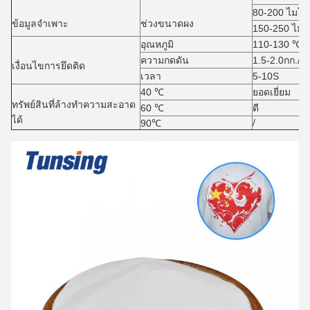
80-200 ไมโ
ข้อมูลจำเพาะ
ช่วงขนาดผง
150-250 ไม
อุณหภูมิ
110-130 ℃
ความกดดัน
1.5-2.0กก./ซ
เงื่อนไขการยึดติด
เวลา
5-10S
40 ℃
ยอดเยี่ยม
ทรัพย์สินที่ล้างทำความสะอาด
60 ℃
ดี
ได้
/
90℃