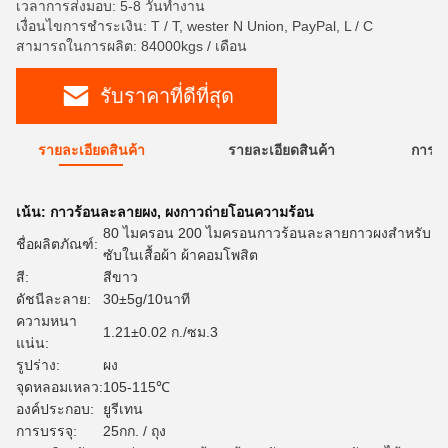
เวลาการส่งมอบ: 5-8 วันทำงาน
เงื่อนไขการชำระเงิน: T / T, wester N Union, PayPal, L / C
สามารถในการผลิต: 84000kgs / เดือน
รับราคาที่ดีที่สุด
รายละเอียดสินค้า
รายละเอียดสินค้า
การใ
เน้น:
กาวร้อนละลายผง
,
ผงกาวถ่ายโอนความร้อน
80 ไมครอน 200 ไมครอนกาวร้อนละลายกาวผงสำหรับ
ชื่อผลิตภัณฑ์:
ซับในเสื้อผ้า ผ้าคอมโพสิต
สี:
สีขาว
ดัชนีละลาย:
30±5g/10นาที
ความหนา
1.21±0.02 ก./ซม.3
แน่น:
รูปร่าง:
ผง
จุดหลอมเหลว:
105-115℃
องค์ประกอบ:
ยูรีเทน
การบรรจุ:
25กก. / ถุง