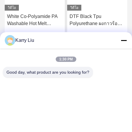
วิดีโอ
วิดีโอ
White Co-Polyamide PA
DTF Black Tpu
Washable Hot Melt
Polyurethane ผงกาวร้อน
Powder สำหรับการพิมพ์
ละลายสำหรับการพิมพ์การ
ถ่ายเทความร้อน
ถ่ายเทความร้อน
Karry Liu
รับราคาที่ดีที่สุด
รับราคาที่ดีที่สุด
1:30 PM
Good day, what product are you looking for?
Shenzhen Tunsing Plastic Products Co., Ltd.
ts02@tunsing.com.cn
86-755-8996-0062
เขตอุตสาหกรรม Tunsing เลขที่ 28 หมู่บ้าน Xiatian ถนนหลง
เทียนเขตผิงซานเมืองเซินเจิ้นมณฑลกวางตุ้งประเทศจีน