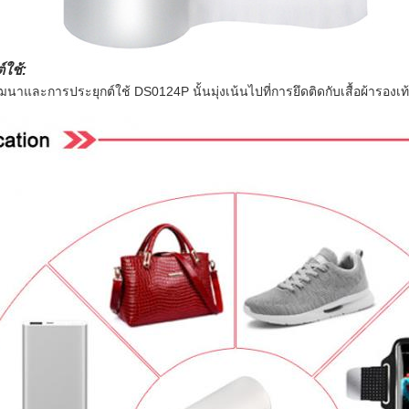
ใช้:
นาและการประยุกต์ใช้ DS0124P นั้นมุ่งเน้นไปที่การยึดติดกับเสื้อผ้ารองเ