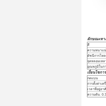
ลักษณะทา
สี
ความหนาแน
ดัชนีการไห
จุดหลอมเหล
อุณหภูมิใน
เงื่อนไขการ
กดแบน
การตั้งค่าเค
เวลาที่อยู่อา
ความดัน: 0.