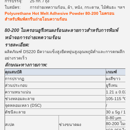
การบรรจุ:
25 กก. / ถุง
ใบสมัคร:
การถ่ายเทความร้อน, ผ้า, หนัง, กระดาษ, ไม้พันธะ ฯลฯ
Polyurethane Hot Melt Adhesive Powder 80-200 ไมครอน
สำหรับพิมพ์สกรีนถ่ายโอนความร้อน
80-200 ไมครอนยูรีเทนผงร้อนละลายกาวสำหรับการพิมพ์
หน้าจอการถ่ายเทความร้อน
รายละเอียด:
ผลิตภัณฑ์ DS220 มีความแข็งสูงยืดหยุ่นสูงอุณหภูมิต่ำและการตกผลึก
อย่างรวดเร็ว
ลักษณะทางกายภาพ:
คุณสมบัติ
เกณฑ์
การปรากฏ
ผงสีขาว
ส่วนประกอบ
ยูรีเทน
ความหนาแน่น
1.21 ± 0.02 g
ช่วงหลอมละลาย
105-115 ℃
จุดหลอมเหลว (DSC)
/
ดัชนีละลาย
30 ± 5g / 10
0-80 μm
80-200 ไมค
สเปค
ช่วงขนาดผง