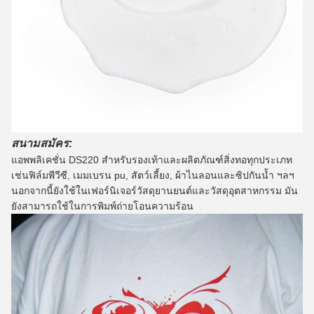
สนามสมัคร:
แอพพลิเคชั่น DS220 สำหรับรองเท้าและผลิตภัณฑ์สิ่งทอทุกประเภท
เช่นฟิล์มพีวีซี, เมมเบรน pu, สัตว์เลี้ยง, ผ้าไนลอนและซิปกันน้ำ ฯลฯ
นอกจากนี้ยังใช้ในเฟอร์นิเจอร์วัสดุยานยนต์และวัสดุอุตสาหกรรม
มัน
ยังสามารถใช้ในการพิมพ์ถ่ายโอนความร้อน