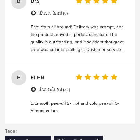
D
D*a
เป็นประโยชน์ (8)
Five stars all around! Delivery was prompt, and
the product arrived in perfect condition. The
quality is outstanding, and it sevident that great
care was put into crafting it. Customer service
was friendly and efficient, ensuring a smooth and
enjoyable shopping experience.
E
ELEN
เป็นประโยชน์ (30)
1.Smooth peel-off 2- Hot and cold peel-off 3-
Vibrant colors
Tags: