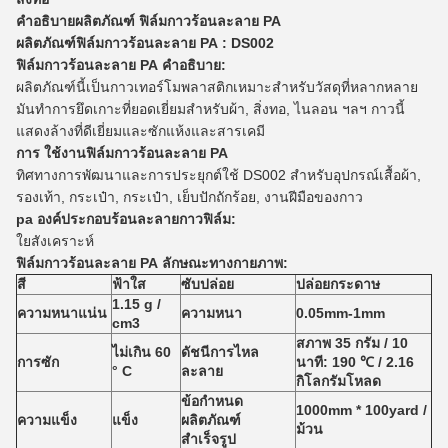
คำอธิบายผลิตภัณฑ์
ฟิล์มกาวร้อนละลาย
PA
ผลิตภัณฑ์ฟิล์มกาวร้อนละลาย
PA
: DS002
ฟิล์มกาวร้อนละลาย
PA
คำอธิบาย:
ผลิตภัณฑ์นี้เป็นกาวเทอร์โมพลาสติกเหมาะสำหรับวัสดุที่หลากหลาย
มันทำการยึดเกาะที่ยอดเยี่ยมสำหรับผ้า, สิ่งทอ, ไนลอน ฯลฯ กาวนี้
แสดงล้างที่ดีเยี่ยมและซักแห้งและสารเคมี
การ
ใช้งานฟิล์มกาวร้อนละลาย
PA
ทิศทางการพัฒนาและการประยุกต์ใช้ DS002 สำหรับอุปกรณ์เสื้อผ้า,
รองเท้า, กระเป๋า, กระเป๋า, เย็บปักถักร้อย, งานฝีมือของกาว
pa
องค์ประกอบร้อนละลายกาวฟิล์ม:
ใยสังเคราะห์
ฟิล์มกาวร้อนละลาย
PA
ลักษณะทางกายภาพ:
สี
ฟ้าใส
ซับปล่อย
ปล่อยกระดาษ
1.15 g /
ความหนาแน่น
ความหนา
0.05mm-1mm
cm3
สภาพ 35 กรัม / 10
ไม่เกิน 60
ดัชนีการไหล
การซัก
นาที: 190 ℃ / 2.16
° C
ละลาย
กิโลกรัมโหลด
ข้อกำหนด
1000mm * 100yard /
ความแข็ง
แข็ง
ผลิตภัณฑ์
ม้วน
สำเร็จรูป