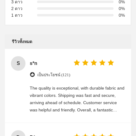
3 ดาว
0%
2 ดาว
0%
1 ดาว
0%
รีวิวทั้งหมด
S
s*n
เป็นประโยชน์ (121)
The quality is exceptional, with durable fabric and
vibrant colors. Shipping was fast and secure,
arriving ahead of schedule. Customer service
was helpful and friendly. Overall, a fantastic
experience