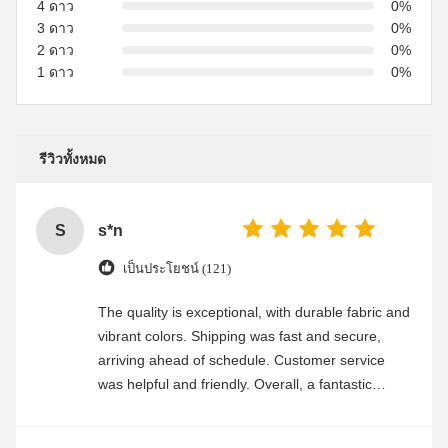
4 ดาว
0%
3 ดาว
0%
2 ดาว
0%
1 ดาว
0%
รีวิวทั้งหมด
S
s*n
เป็นประโยชน์ (121)
The quality is exceptional, with durable fabric and
vibrant colors. Shipping was fast and secure,
arriving ahead of schedule. Customer service
was helpful and friendly. Overall, a fantastic
experience