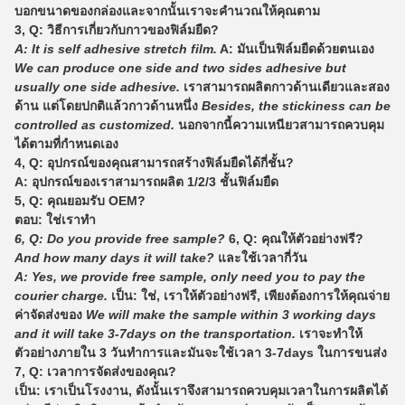
บอกขนาดของกล่องและจากนั้นเราจะคำนวณให้คุณตาม
3, Q: วิธีการเกี่ยวกับกาวของฟิล์มยืด?
A: It is self adhesive stretch film.
A: มันเป็นฟิล์มยืดด้วยตนเอง
We can produce one side and two sides adhesive but
usually one side adhesive.
เราสามารถผลิตกาวด้านเดียวและสอง
ด้าน แต่โดยปกติแล้วกาวด้านหนึ่ง
Besides, the stickiness can be
controlled as customized.
นอกจากนี้ความเหนียวสามารถควบคุม
ได้ตามที่กำหนดเอง
4, Q: อุปกรณ์ของคุณสามารถสร้างฟิล์มยืดได้กี่ชั้น?
A: อุปกรณ์ของเราสามารถผลิต 1/2/3 ชั้นฟิล์มยืด
5, Q: คุณยอมรับ OEM?
ตอบ: ใช่เราทำ
6, Q: Do you provide free sample?
6, Q: คุณให้ตัวอย่างฟรี?
And how many days it will take?
และใช้เวลากี่วัน
A: Yes, we provide free sample, only need you to pay the
courier charge.
เป็น: ใช่, เราให้ตัวอย่างฟรี, เพียงต้องการให้คุณจ่าย
ค่าจัดส่งของ
We will make the sample within 3 working days
and it will take 3-7days on the transportation.
เราจะทำให้
ตัวอย่างภายใน 3 วันทำการและมันจะใช้เวลา 3-7days ในการขนส่ง
7, Q: เวลาการจัดส่งของคุณ?
เป็น: เราเป็นโรงงาน, ดังนั้นเราจึงสามารถควบคุมเวลาในการผลิตได้