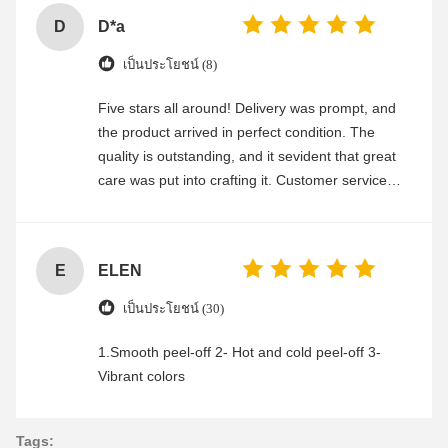
D
D*a
เป็นประโยชน์ (8)
Five stars all around! Delivery was prompt, and
the product arrived in perfect condition. The
quality is outstanding, and it sevident that great
care was put into crafting it. Customer service
was friendly and efficient, ensuring a smooth and
enjoyable shopping experience.
E
ELEN
เป็นประโยชน์ (30)
1.Smooth peel-off 2- Hot and cold peel-off 3-
Vibrant colors
Tags: