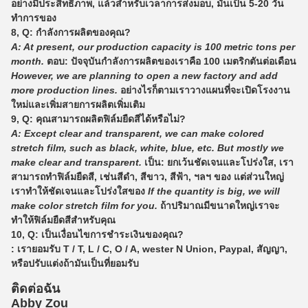
อย่างมีประสิทธิภาพ, แล้วสำหรับเวลาการส่งมอบ, มันเป็น 5-20 วัน
ทำการของ
8, Q: กำลังการผลิตของคุณ?
A: At present, our production capacity is 100 metric tons per
month.
ตอบ: ปัจจุบันกำลังการผลิตของเราคือ 100 เมตริกตันต่อเดือน
However, we are planning to open a new factory and add
more production lines.
อย่างไรก็ตามเราวางแผนที่จะเปิดโรงงาน
ใหม่และเพิ่มสายการผลิตเพิ่มเติม
9, Q: คุณสามารถผลิตฟิล์มยืดสีได้หรือไม่?
A: Except clear and transparent, we can make colored
stretch film, such as black, white, blue, etc. But mostly we
make clear and transparent.
เป็น: ยกเว้นชัดเจนและโปร่งใส, เรา
สามารถทำฟิล์มยืดสี, เช่นสีดำ, สีขาว, สีฟ้า, ฯลฯ ของ แต่ส่วนใหญ่
เราทำให้ชัดเจนและโปร่งใสของ
If the quantity is big, we will
make color stretch film for you.
ถ้าปริมาณมีขนาดใหญ่เราจะ
ทำให้ฟิล์มยืดสีสำหรับคุณ
10, Q: เป็นเงื่อนไขการชำระเงินของคุณ?
: เรายอมรับ T / T, L / C, O / A, wester N Union, Paypal, สัญญา,
หรือปรับแต่งถ้ามันเป็นที่ยอมรับ
ติดต่อฉัน
Abby Zou