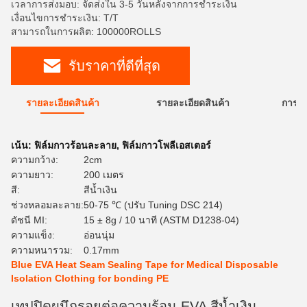
เวลาการส่งมอบ: จัดส่งใน 3-5 วันหลังจากการชำระเงิน
เงื่อนไขการชำระเงิน: T/T
สามารถในการผลิต: 100000ROLLS
รับราคาที่ดีที่สุด
รายละเอียดสินค้า
รายละเอียดสินค้า
การใ
เน้น:
ฟิล์มกาวร้อนละลาย
,
ฟิล์มกาวโพลีเอสเตอร์
ความกว้าง:
2cm
ความยาว:
200 เมตร
สี:
สีน้ำเงิน
ช่วงหลอมละลาย:
50-75 ℃ (ปรับ Tuning DSC 214)
ดัชนี MI:
15 ± 8g / 10 นาที (ASTM D1238-04)
ความแข็ง:
อ่อนนุ่ม
ความหนารวม:
0.17mm
Blue EVA Heat Seam Sealing Tape for Medical Disposable
Isolation Clothing for bonding PE
เทปปิดผนึกรอยต่อความร้อน EVA สีน้ำเงิน