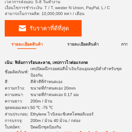
เวลาการส่งมอบ: 5-8 วันทำงาน
เงื่อนไขการชำระเงิน: T / T, wester N Union, PayPal, L / C
สามารถในการผลิต: 10,000,000 หลา / เดือน
รับราคาที่ดีที่สุด
รายละเอียดสินค้า
รายละเอียดสินค้า
การใ
เน้น:
ฟิล์มกาวร้อนละลาย
,
เทปกาวไวต่อแรงกด
เทปปิดผนึกรอยต่อสีน้ำเงินร้อนอุณหภูมิต่ำสำหรับชุด
ชื่อผลิตภัณฑ์:
ป้องกัน
สี:
สีฟ้าสีที่กำหนดเอง
ความกว้าง:
ขนาดที่กำหนดเอง 20mm
ความหนา:
ขนาดที่กำหนดเอง 0.17 มม
ความยาว:
200m / ม้วน
จุดหลอมเหลว:
50 ℃ -75 ℃
ส่วนประกอบ:
Ethylene ไวนิลอะซิเตทโคพอลิเมอร์
การบรรจุ:
200m / ม้วน 40 ม้วน / กล่อง
ใบสมัคร:
ปิดผนึกชุดป้องกัน