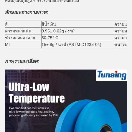
ฟิล์มอุณหภูมิสูง + กาวร้อนละลายดัดแปลง
ลักษณะทางกายภาพ:
สี
สีน้ำเงิน
ความแข็ง
ความหนาแน่น
0.95
± 0.02g / cm³
ความหน
ช่วงหลอมละลาย
50-75
° C
ความกว้า
MI
15
± 8g / นาที (ASTM D1238-04)
ขนาดผลิต
ภาพรายละเอียด: