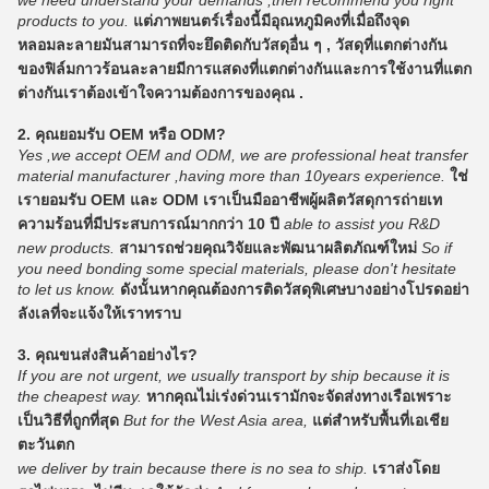
products to you.
แต่ภาพยนตร์เรื่องนี้มีอุณหภูมิคงที่เมื่อถึงจุด
หลอมละลายมันสามารถที่จะยึดติดกับวัสดุอื่น ๆ , วัสดุที่แตกต่างกัน
ของฟิล์มกาวร้อนละลายมีการแสดงที่แตกต่างกันและการใช้งานที่แตก
ต่างกันเราต้องเข้าใจความต้องการของคุณ .
2. คุณยอมรับ OEM หรือ ODM?
Yes ,we accept OEM and ODM, we are professional heat transfer
material manufacturer ,having more than 10years experience.
ใช่
เรายอมรับ OEM และ ODM เราเป็นมืออาชีพผู้ผลิตวัสดุการถ่ายเท
ความร้อนที่มีประสบการณ์มากกว่า 10 ปี
able to assist you R&D
new products.
สามารถช่วยคุณวิจัยและพัฒนาผลิตภัณฑ์ใหม่
So if
you need bonding some special materials, please don't hesitate
to let us know.
ดังนั้นหากคุณต้องการติดวัสดุพิเศษบางอย่างโปรดอย่า
ลังเลที่จะแจ้งให้เราทราบ
3. คุณขนส่งสินค้าอย่างไร?
If you are not urgent, we usually transport by ship because it is
the cheapest way.
หากคุณไม่เร่งด่วนเรามักจะจัดส่งทางเรือเพราะ
เป็นวิธีที่ถูกที่สุด
But for the West Asia area,
แต่สำหรับพื้นที่เอเชีย
ตะวันตก
we deliver by train because there is no sea to ship.
เราส่งโดย