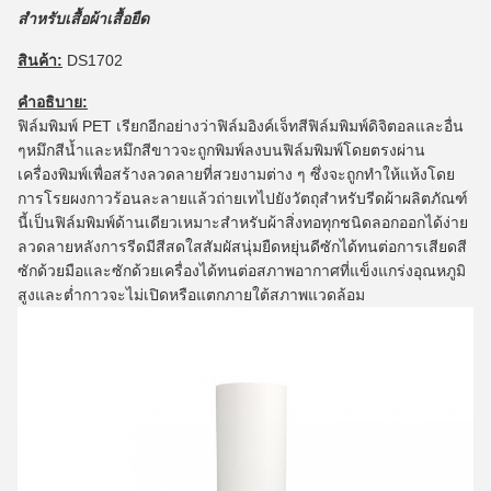
สำหรับเสื้อผ้าเสื้อยืด
สินค้า:
DS1702
คำอธิบาย:
ฟิล์มพิมพ์ PET เรียกอีกอย่างว่าฟิล์มอิงค์เจ็ทสีฟิล์มพิมพ์ดิจิตอลและอื่น
ๆหมึกสีน้ำและหมึกสีขาวจะถูกพิมพ์ลงบนฟิล์มพิมพ์โดยตรงผ่าน
เครื่องพิมพ์เพื่อสร้างลวดลายที่สวยงามต่าง ๆ ซึ่งจะถูกทำให้แห้งโดย
การโรยผงกาวร้อนละลายแล้วถ่ายเทไปยังวัตถุสำหรับรีดผ้าผลิตภัณฑ์
นี้เป็นฟิล์มพิมพ์ด้านเดียวเหมาะสำหรับผ้าสิ่งทอทุกชนิดลอกออกได้ง่าย
ลวดลายหลังการรีดมีสีสดใสสัมผัสนุ่มยืดหยุ่นดีซักได้ทนต่อการเสียดสี
ซักด้วยมือและซักด้วยเครื่องได้ทนต่อสภาพอากาศที่แข็งแกร่งอุณหภูมิ
สูงและต่ำกาวจะไม่เปิดหรือแตกภายใต้สภาพแวดล้อม