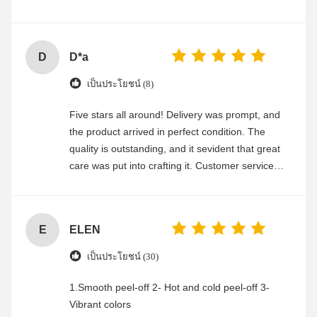
experience
D
D*a
เป็นประโยชน์ (8)
Five stars all around! Delivery was prompt, and
the product arrived in perfect condition. The
quality is outstanding, and it sevident that great
care was put into crafting it. Customer service
was friendly and efficient, ensuring a smooth and
enjoyable shopping experience.
E
ELEN
เป็นประโยชน์ (30)
1.Smooth peel-off 2- Hot and cold peel-off 3-
Vibrant colors