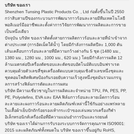
บริษัท ของเรา
Shenzhen Tunsing Plastic Products Co. , Ltd ก่อตั้งขึ้นในปี 2550
กว่าสิบสามปีของกระบวนการพัฒนากาวร้อนละลายมีทีมเทคโนโลยี
พอลิเมอร์มืออาชีพและตั้งค่าการวิจัยการพัฒนาการผลิตและการขาย
เป็นหนึ่งเดียว
ปัจจุบัน บริษัท ของเราติดตั้งสายการผลิตกาวร้อนละลายที่นำเข้าจาก
ต่างประเทศ (การอัดเม็ดใต้น้ำ) โดยมีกำลังการผลิตปีละ 1,000 ตัน
เส้นเคลือบกาวร้อนละลายที่มีความกว้างต่างกัน 5 ชุด (1480 มม.,
1380 มม., 1280 มม., 1000 มม., 620 มม.) โดยมีกำลังการผลิต 12
ล้านเมตรต่อปีเครื่องตัดขอบและตัดขอบอัตโนมัติแบบอินฟราเรด
ควบคุมด้วยตัวเลขสี่ชุดเครื่องตัดแบบควบคุมเชิงตัวเลขหนึ่งชุดและ
ชุดคอมโพสิตพิเศษป้องกันรอยยับความเร็วสูงหนึ่งชุดมันรวมแกรนู
ลการสร้างฟิล์มการตัดและการผสม
บริษัท มีความเชี่ยวชาญในการผลิตและจำหน่าย TPU, PA, PES, PP,
PE, Polyolefins, EVA และ EAA ฟิล์มกาวร้อนละลายเม็ดกาวร้อน
ละลายและผงกาวร้อนละลายผลิตภัณฑ์เหล่านี้ใช้กันอย่างแพร่หลาย
ในเสื้อผ้าเย็บปักถักร้อยรองเท้ากระเป๋าของเล่นหมวกเครื่องกีฬา
อิเล็กทรอนิกส์เครื่องมือที่มีความแม่นยำการบินและรถยนต์
บริษัท ของเราได้ผ่านการรับรองระบบการจัดการคุณภาพ ISO9001:
2015 และผลิตภัณฑ์ทั้งหมดใน บริษัท ของเราขึ้นอยู่กับ RoHS,