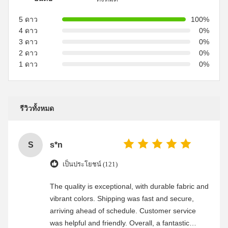
5 ดาว
100%
4 ดาว
0%
3 ดาว
0%
2 ดาว
0%
1 ดาว
0%
รีวิวทั้งหมด
S
s*n
เป็นประโยชน์ (121)
The quality is exceptional, with durable fabric and
vibrant colors. Shipping was fast and secure,
arriving ahead of schedule. Customer service
was helpful and friendly. Overall, a fantastic