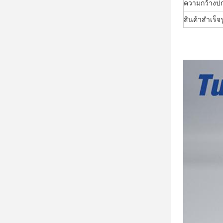
ความกว้างปก
สินค้าสำเร็จร