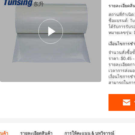
รายละเอียดสิน
สถานที่กำเนิด:
ชื่อแบรนด์: T
ได้รับการรับ
หมายเลขรุ่น:
เงื่อนไขการช
จำนวนสั่งซื้อข
ราคา: $0.45 -
รายละเอียดการ
เวลาการส่งมอ
เงื่อนไขการชำ
สามารถในการผ
ินค้า
รายละเอียดสินค้า
การให้คะแนน & บทวิจารณ์