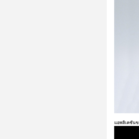
แอพลิเคชันข