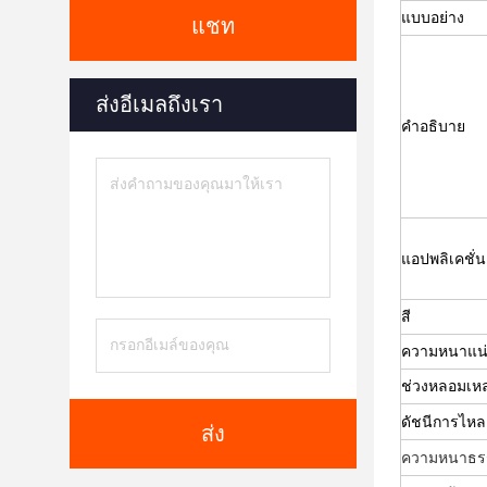
แบบอย่าง
แชท
ส่งอีเมลถึงเรา
คำอธิบาย
แอปพลิเคชั่น
สี
ความหนาแน
ช่วงหลอมเห
ดัชนีการไห
ส่ง
ความหนาธร