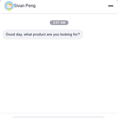
Sivan Peng
รับราคาที่ดีที่สุด
รับราคาที่ดีที่สุด
3:57 AM
Good day, what product are you looking for?
Shenzhen Tunsing Plastic Products Co., Ltd.
ts02@tunsing.com.cn
86-755-8996-0062
เขตอุตสาหกรรม Tunsing เลขที่ 28 หมู่บ้าน Xiatian ถนนหลง
เทียนเขตผิงซานเมืองเซินเจิ้นมณฑลกวางตุ้งประเทศจีน
จีนคุณภาพดี ฟิล์มกาวร้อนละลาย ผู้จัดหา. ลิขสิทธิ์ © 2018-
2026 Shenzhen Tunsing Plastic Products Co., Ltd. . สงวน