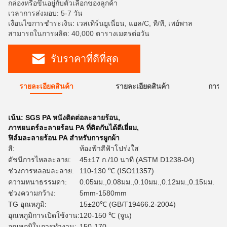
กล่องหรือขึ้นอยู่กับตัวเลือกของลูกค้า
เวลาการส่งมอบ: 5-7 วัน
เงื่อนไขการชำระเงิน: เวสเทิร์นยูเนี่ยน, แอล/C, ที/ที, เพย์พาล
สามารถในการผลิต: 40,000 ตารางเมตรต่อวัน
รับราคาที่ดีที่สุด
รายละเอียดสินค้า
รายละเอียดสินค้า
การใ
เน้น:
SGS PA หนังติดต่อละลายร้อน
,
ภาพยนตร์ละลายร้อน PA ที่ติดกันได้ดีเยี่ยม
,
ฟิล์มละลายร้อน PA สําหรับการผูกผ้า
สี:
ท้องฟ้าสีฟ้าโปร่งใส
ดัชนีการไหลละลาย:
45±17 ก./10 นาที (ASTM D1238-04)
ช่วงการหลอมละลาย:
110-130 ℃ (ISO11357)
ความหนาธรรมดา:
0.05มม.,0.08มม.,0.10มม.,0.12มม.,0.15มม.
ช่วงความกว้าง:
5mm-1580mm
TG อุณหภูมิ:
15±20℃ (GB/T19466.2-2004)
อุณหภูมิการเปิดใช้งาน:
120-150 ℃ (จูน)
อุณหภูมิในการทำงาน:
150-170