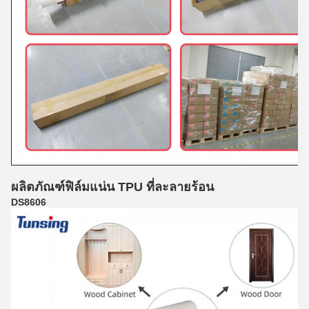
ผลิตภัณฑ์ฟิล์มแน่น TPU ที่ละลายร้อน
DS8606