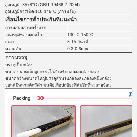
อุณหภูมิ
-35±8°C (GB/T 19466.2-2004)
อุณหภูมิการเปิด
110-145°C (การปรับ)
เงื่อนไขการค้ําประกันที่แนะนํา
การผสมผสานครั้งแรก
อุณหภูมิของผงกลไก
130°C-150°C
เวลา
5-15 วินาที
ความดัน
0.3-0.6mpa
การบรรจุ
บรรจุเป็นกล่อง
ขนาดขนาดเล็กถูกบรรจุไว้สําหรับกล่องละสองกล่อง
ขนาดกว้างขนาดใหญ่บรรจุสําหรับกล่องละกล่องหนึ่งกล่อง
รอลล์มีพลาสติกสีดํา มันคือเพื่อปกป้องฟิล์มยึดที่ละลายร้อน