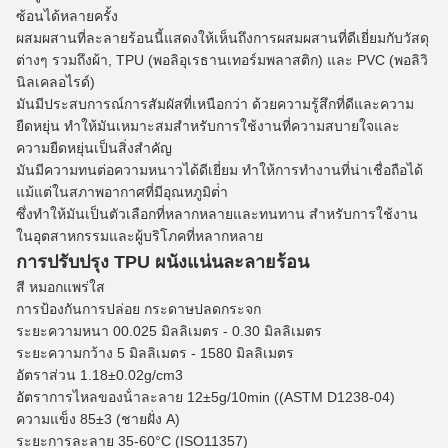
ซ้อนได้หลายครั้ง
ผสมผสานที่ละลายร้อนนี้แสดงให้เห็นถึงการผสมผสานที่ดีเยี่ยมกับวัสดุ
ต่างๆ รวมถึงผ้า, TPU (พอลิอุเรธานเทอร์มพลาสติก) และ PVC (พอลิวิ
นิลเคลอไรด์)
มันมีประสบการณ์การสัมผัสที่เหนือกว่า ด้วยความรู้สึกที่ดีและความ
ยืดหยุ่น ทําให้มันเหมาะสมสําหรับการใช้งานที่ความสบายใจและ
ความยืดหยุ่นเป็นสิ่งสําคัญ
มันมีความทนต่อความหนาวได้ดีเยี่ยม ทําให้การทํางานที่น่าเชื่อถือได้
แม้แต่ในสภาพอากาศที่มีอุณหภูมิต่ํา
ซึ่งทําให้มันเป็นตัวเลือกที่หลากหลายและทนทาน สําหรับการใช้งาน
ในอุตสาหกรรมและผู้บริโภคที่หลากหลาย
การปรับปรุง TPU ผนังแน่นละลายร้อน
สี
หมอกแพร่ใส
การป้องกันการปล่อย
กระดาษปลดกระจก
ระยะความหนา
00.025 มิลลิเมตร - 0.30 มิลลิเมตร
ระยะความกว้าง
5 มิลลิเมตร - 1580 มิลลิเมตร
อัตราส่วน
1.18±0.02g/cm3
อัตราการไหลของน้ําละลาย
12±5g/10min ((ASTM D1238-04)
ความแข็ง
85±3 (ชายฝั่ง A)
ระยะการละลาย
35-60°C
(ISO11357)