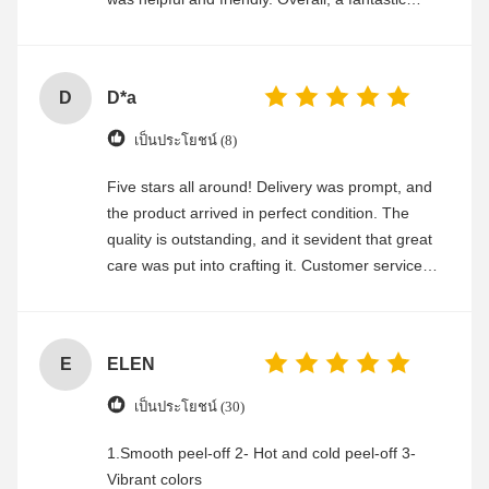
experience
D
D*a
เป็นประโยชน์ (8)
Five stars all around! Delivery was prompt, and
the product arrived in perfect condition. The
quality is outstanding, and it sevident that great
care was put into crafting it. Customer service
was friendly and efficient, ensuring a smooth and
enjoyable shopping experience.
E
ELEN
เป็นประโยชน์ (30)
1.Smooth peel-off 2- Hot and cold peel-off 3-
Vibrant colors